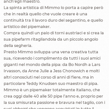
anch’egli maestro.
La spinta artistica di Mimmo lo porta a capire però
che in realtà quello che vuole creare è una
continuità tra il lavoro duro del segantino, e quello
artistico del pipemaker.
Compra quindi un paio di torni austriaci e si crea la
sua pipefarm ritagliandola da un piccolo angolo
della segheria.
Presto Mimmo sviluppa una vena creativa tutta
sua, ricevendo i complimento da tutti i suoi amici
giganti nel mondo della pipa: da Bo Nordh a Lars
Irvasson, da Anne Julie a Jess Chonowich e molti
altri conosciuti nel corso di anni di fiere, ma in
particolare Teddy Knudsen suo maestro di pipa.
Mimmo è un pipemaker totalmente italiano, che
crea oggi dalle 40 alle 50 pipe l’anno e, proprio per
la sua smisurata passione e bravura nel taglio, con i
suoi abbozzi che vengono acquistati in tutto il